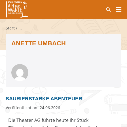
Zum
Suche-
Inhalt
Men
Schalter
springen
Scha
Start
/
ANETTE UMBACH
SAURIERSTARKE ABENTEUER
Veröffentlicht am
24.06.2026
Die Theater AG führte heute ihr Stück