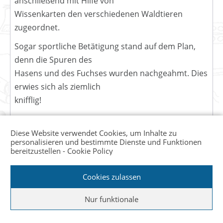
anschließend mit Hilfe von
Wissenkarten den verschiedenen Waldtieren
zugeordnet.
Sogar sportliche Betätigung stand auf dem Plan,
denn die Spuren des
Hasens und des Fuchses wurden nachgeahmt. Dies
erwies sich als ziemlich
knifflig!
Um den Gang des Hasens nachzuahmen mussten
die Kinder zuerst die Hände
Diese Website verwendet Cookies, um Inhalte zu
personalisieren und bestimmte Dienste und Funktionen
aufsetzen und dann die Beine nach vorn
bereitzustellen -
Cookie Policy
schwingen….:). Der Fuchs läuft
sehr elegant und schnurgerade… so mancher
Cookies zulassen
Menschenfuchs kam da ins
Nur funktionale
Straucheln;)
Während der Frühstückspause versteckte Herr Zilm